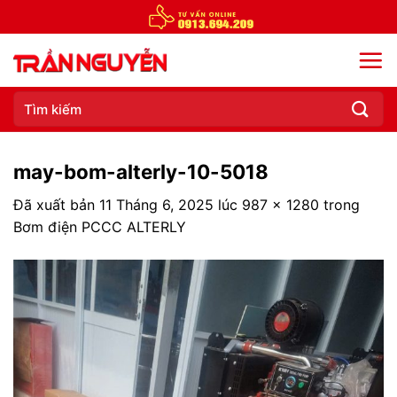
Chuyển
đến
nội
dung
Tìm
kiếm:
may-bom-alterly-10-5018
Đã xuất bản
11 Tháng 6, 2025
lúc
987 × 1280
trong
Bơm điện PCCC ALTERLY