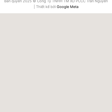
Bản quyền 2025 © Công Ty TNHH TM XD PCCC Trần Nguyễn
| Thiết kế bởi
Google Meta