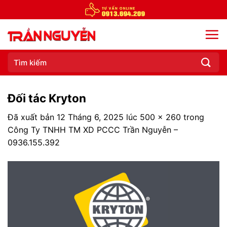
Chuyển
đến
nội
dung
Tìm
kiếm:
Đối tác Kryton
Đã xuất bản
12 Tháng 6, 2025
lúc
500 × 260
trong
Công Ty TNHH TM XD PCCC Trần Nguyễn –
0936.155.392