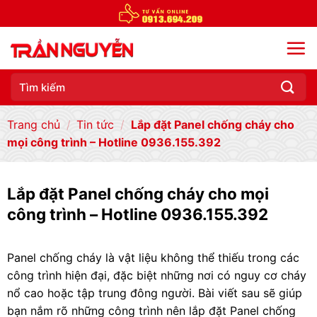
Chuyển
đến
nội
dung
Tìm
kiếm:
Trang chủ
/
Tin tức
/
Lắp đặt Panel chống cháy cho
mọi công trình – Hotline 0936.155.392
Lắp đặt Panel chống cháy cho mọi
công trình – Hotline 0936.155.392
Panel chống cháy là vật liệu không thể thiếu trong các
công trình hiện đại, đặc biệt những nơi có nguy cơ cháy
nổ cao hoặc tập trung đông người. Bài viết sau sẽ giúp
bạn nắm rõ những công trình nên lắp đặt Panel chống