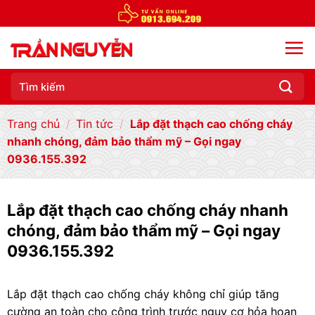
Chuyển
đến
nội
dung
Tìm
kiếm:
Trang chủ
/
Tin tức
/
Lắp đặt thạch cao chống cháy
nhanh chóng, đảm bảo thẩm mỹ – Gọi ngay
0936.155.392
Lắp đặt thạch cao chống cháy nhanh
chóng, đảm bảo thẩm mỹ – Gọi ngay
0936.155.392
Lắp đặt thạch cao chống cháy không chỉ giúp tăng
cường an toàn cho công trình trước nguy cơ hỏa hoạn