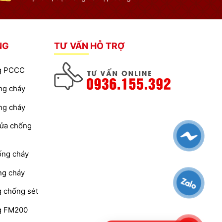
NG
TƯ VẤN HỖ TRỢ
ng PCCC
ng cháy
ng cháy
cửa chống
ống cháy
ng cháy
g chống sét
ng FM200