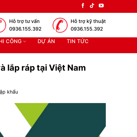
Hỗ trợ tư vấn
Hỗ trợ kỹ thuật
0936.155.392
0936.155.392
HI CÔNG
DỰ ÁN
TIN TỨC
 lắp ráp tại Việt Nam
hập khẩu