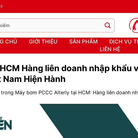
il
G CHỦ
GIỚI THIỆU
SẢN PHẨM
DỊCH VỤ T
LIÊN HỆ
HCM Hàng liên doanh nhập khẩu và
t Nam Hiện Hành
trong
Máy bơm PCCC Alterly tại HCM: Hàng liên doanh n