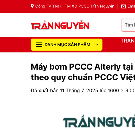
Chuyển
Công Ty TNHH TM XD PCCC Trần Nguyễn
Ema
đến
nội
Tìm
dung
kiếm:
TRAN
DANH MỤC SẢN PHẨM
Máy bơm PCCC Alterly tại 
theo quy chuẩn PCCC Việ
Đã xuất bản
11 Tháng 7, 2025
lúc
1600 × 900