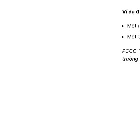
Ví dụ đ
Một n
Một 
PCCC T
trường 