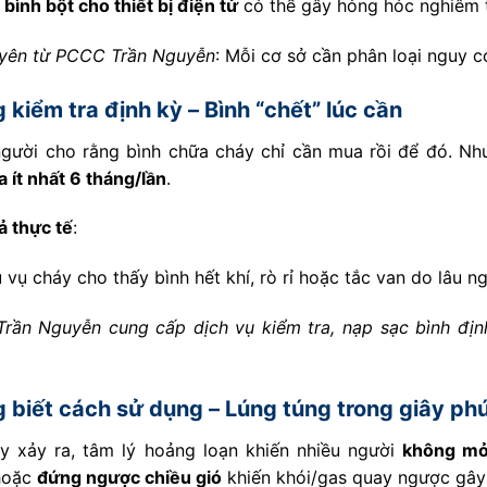
g
bình bột cho thiết bị điện tử
có thể gây hỏng hóc nghiêm 
uyên từ PCCC Trần Nguyễn
: Mỗi cơ sở cần phân loại nguy c
 kiểm tra định kỳ – Bình “chết” lúc cần
người cho rằng bình chữa cháy chỉ cần mua rồi để đó. Nh
a ít nhất 6 tháng/lần
.
ả thực tế
:
 vụ cháy cho thấy bình hết khí, rò rỉ hoặc tắc van do lâu n
rần Nguyễn cung cấp dịch vụ kiểm tra, nạp sạc bình địn
 biết cách sử dụng – Lúng túng trong giây phú
áy xảy ra, tâm lý hoảng loạn khiến nhiều người
không mở
 hoặc
đứng ngược chiều gió
khiến khói/gas quay ngược gây