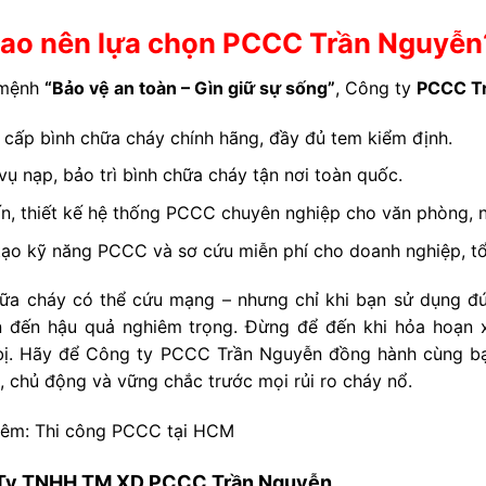
sao nên lựa chọn PCCC Trần Nguyễn
 mệnh
“Bảo vệ an toàn – Gìn giữ sự sống”
, Công ty
PCCC T
cấp bình chữa cháy chính hãng, đầy đủ tem kiểm định.
vụ nạp, bảo trì bình chữa cháy tận nơi toàn quốc.
n, thiết kế hệ thống PCCC chuyên nghiệp cho văn phòng, 
ạo kỹ năng PCCC và sơ cứu miễn phí cho doanh nghiệp, tổ
hữa cháy có thể cứu mạng – nhưng chỉ khi bạn sử dụng đ
 đến hậu quả nghiêm trọng. Đừng để đến khi hỏa hoạn xảy
bị. Hãy để Công ty PCCC Trần Nguyễn đồng hành cùng bạ
, chủ động và vững chắc trước mọi rủi ro cháy nổ.
hêm:
Thi công PCCC tại HCM
Ty TNHH TM XD PCCC Trần Nguyễn