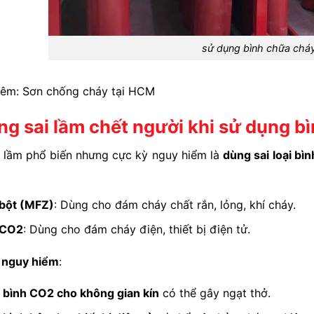
sử dụng bình chữa chá
hêm:
Sơn chống cháy tại HCM
g sai lầm chết người khi sử dụng b
i lầm phổ biến nhưng cực kỳ nguy hiểm là
dùng sai loại bì
 bột (MFZ)
: Dùng cho đám cháy chất rắn, lỏng, khí cháy.
 CO2
: Dùng cho đám cháy điện, thiết bị điện tử.
m nguy hiểm
:
g
bình CO2 cho không gian kín
có thể gây ngạt thở.