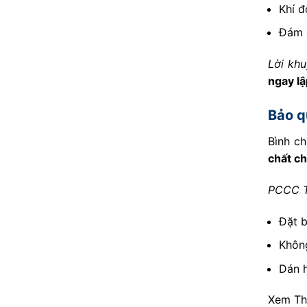
Khí đ
Đám 
Lời kh
ngay lậ
Bảo q
Bình c
chất c
PCCC T
Đặt b
Không
Dán h
Xem T