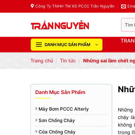
Chuyển
Công Ty TNHH TM XD PCCC Trần Nguyễn
Ema
đến
nội
Tìm
dung
kiếm:
TRAN
DANH MỤC SẢN PHẨM
Trang chủ
/
Tin tức
/
Những sai lầm chết ng
Nhữn
Danh Mục Sản Phẩm
Máy Bơm PCCC Alterly
Những 
cháy là
Sơn Chống Cháy
không í
Cửa Chống Cháy
trong l