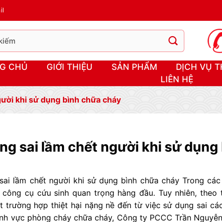
il
G CHỦ
GIỚI THIỆU
SẢN PHẨM
DỊCH VỤ T
LIÊN HỆ
ười khi sử dụng bình chữa cháy
g sai lầm chết người khi sử dụng
sai lầm chết người khi sử dụng bình chữa cháy Trong các
 công cụ cứu sinh quan trọng hàng đầu. Tuy nhiên, theo 
t trường hợp thiệt hại nặng nề đến từ việc sử dụng sai c
ĩnh vực phòng cháy chữa cháy, Công ty PCCC Trần Nguyễn 