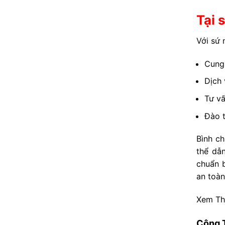
Tại 
Với sứ
Cung 
Dịch 
Tư vấ
Đào t
Bình c
thể dẫn
chuẩn 
an toàn
Xem T
Công 