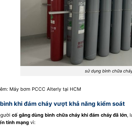
sử dụng bình chữa chá
hêm:
Máy bơm PCCC Alterly tại HCM
bình khi đám cháy vượt khả năng kiểm soát
người
cố gắng dùng bình chữa cháy khi đám cháy đã lớn
, 
ến tính mạng
vì: