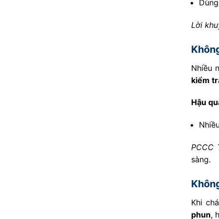
Dùn
Lời kh
Không
Nhiều 
kiểm tr
Hậu qu
Nhiều
PCCC T
sàng.
Không
Khi ch
phun
,