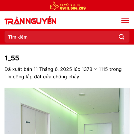
Chuyển
đến
nội
dung
Tìm
kiếm:
1_55
Đã xuất bản
11 Tháng 6, 2025
lúc
1378 × 1115
trong
Thi công lắp đặt cửa chống cháy