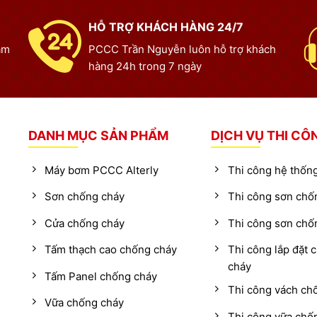
HỖ TRỢ KHÁCH HÀNG 24/7
ạm
PCCC Trần Nguyễn luôn hỗ trợ khách
hàng 24h trong 7 ngày
DANH MỤC SẢN PHẨM
DỊCH VỤ THI CÔ
Máy bơm PCCC Alterly
Thi công hệ thố
Sơn chống cháy
Thi công sơn chố
Cửa chống cháy
Thi công sơn chố
Tấm thạch cao chống cháy
Thi công lắp đặt 
cháy
Tấm Panel chống cháy
Thi công vách ch
Vữa chống cháy
Thi công vữa chố