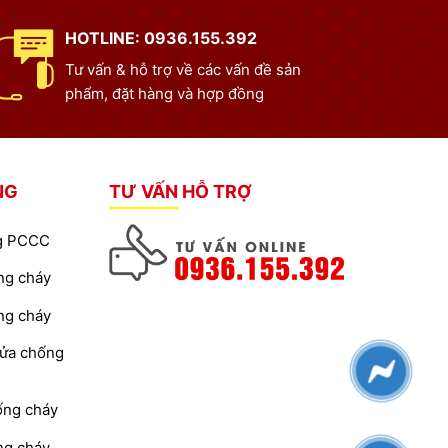
HOTLINE: 0936.155.392
Tư vấn & hỗ trợ về các vấn đề sản
phẩm, đặt hàng và hợp đồng
NG
TƯ VẤN HỖ TRỢ
ng PCCC
ng cháy
ng cháy
cửa chống
ống cháy
ng cháy