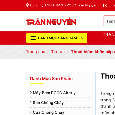
Chuyển
Công Ty TNHH TM XD PCCC Trần Nguyễn
Ema
đến
nội
Tìm
dung
kiếm:
TRAN
DANH MỤC SẢN PHẨM
Trang chủ
/
Tin tức
/
Thoát hiểm khẩn cấp v
Thoá
Danh Mục Sản Phẩm
Máy Bơm PCCC Alterly
Trong n
trọng.
Sơn Chống Cháy
thành ư
Cửa Chống Cháy
toàn ph