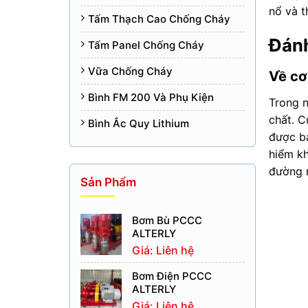
nổ và t
Tấm Thạch Cao Chống Cháy
Đánh
Tấm Panel Chống Cháy
Vữa Chống Cháy
Về cơ
Bình FM 200 Và Phụ Kiện
Trong n
chất. C
Bình Ắc Quy Lithium
được bả
hiểm kh
đường 
Sản Phẩm
Bơm Bù PCCC
ALTERLY
Giá: Liên hệ
Bơm Điện PCCC
ALTERLY
Giá: Liên hệ