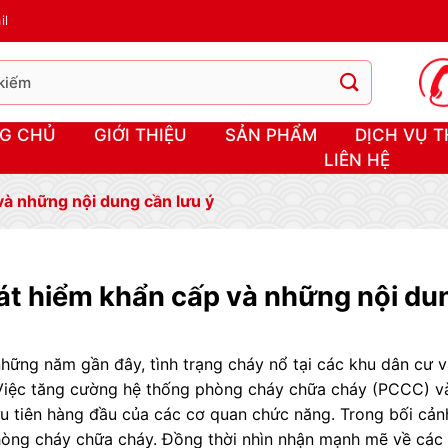
il
G CHỦ
GIỚI THIỆU
SẢN PHẨM
DỊCH VỤ T
LIÊN HỆ
à những nội dung cần lưu ý
t hiểm khẩn cấp và những nội dun
hững năm gần đây, tình trạng cháy nổ tại các khu dân cư v
 Việc tăng cường hệ thống phòng cháy chữa cháy (PCCC) và
u tiên hàng đầu của các cơ quan chức năng. Trong bối cản
òng cháy chữa cháy. Đồng thời nhìn nhận mạnh mẽ về các b